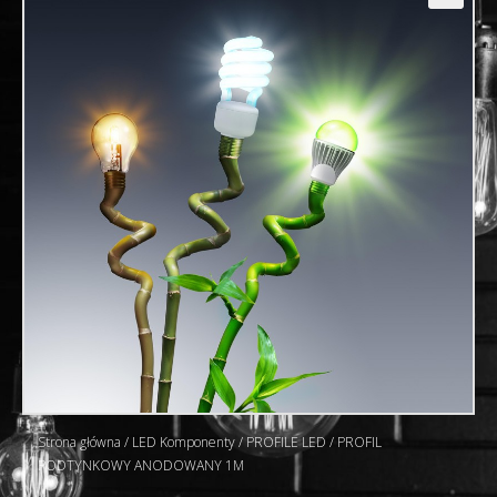
🔍
Strona główna
/
LED Komponenty
/
PROFILE LED
/ PROFIL
PODTYNKOWY ANODOWANY 1M